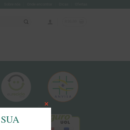
Sobre nós
Onde encontrar
Dicas
Ofertas
R$
0,00
CLOSE
 SUA
THIS