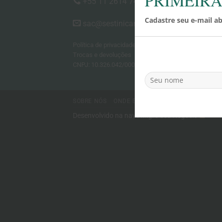
+55 11 2614 7451​
Cadastre seu e-mail a
sac@sestinicare.com.br
Política de privacidade
|
Trocas e devoluções
CNPJ: 10.326.042/0001-70
SOBRE NÓS
ONDE ENCONTRAR
DICAS
Desenvolvido na nave
Migre Seu Negócio