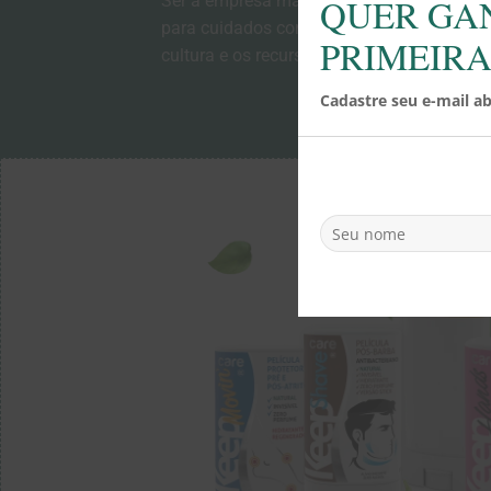
Ser a empresa mais inovadora em produto
QUER GA
para cuidados com a pele e que valoriza a
PRIMEIR
cultura e os recursos naturais.
Cadastre seu e-mail a