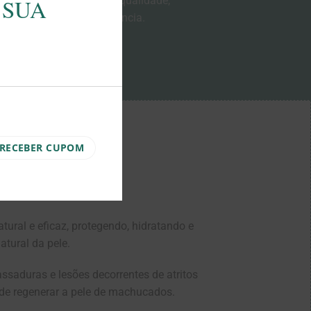
ado, inovação, respeito, qualidade,
 SUA
THIS
onsabilidade e transparência.
MODULE
USIVAS E
ural e eficaz, protegendo, hidratando e
atural da pele.
ssaduras e lesões decorrentes de atritos
de regenerar a pele de machucados.