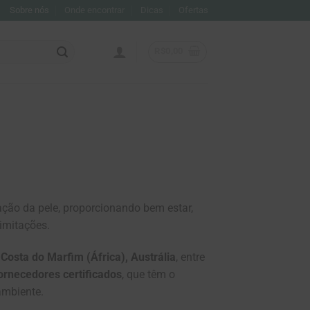
Sobre nós
Onde encontrar
Dicas
Ofertas
R$
0,00
ção da pele, proporcionando bem estar,
imitações.
 Costa do Marfim (África), Austrália
, entre
ornecedores certificados
, que têm o
ambiente.