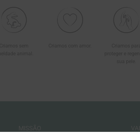
Criamos sem
Criamos com amor.
Criamos par
ueldade animal.
proteger e regen
sua pele.
MISSÃO
VA