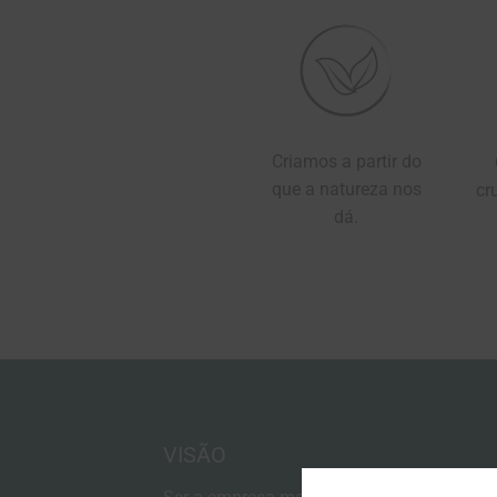
Criamos a partir do
que a natureza nos
cr
dá.
VISÃO