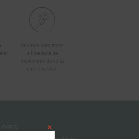
a
Criamos para trazer
erar
a liberdade de
movimento de volta
para sua vida.
LORES
CLOSE