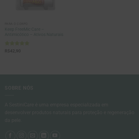
PARA O CORPO
Keep FreeMic Care –
Antimicótico – Ativos Naturais
Avaliação
5
R$
42,90
de 5
SOBRE NÓS
A SestiniCare é uma empresa especializada em
desenvolver produtos naturais para proteção e regeneração
da pele.