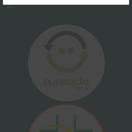
Pé de atleta: aprenda como evitar
12
mar